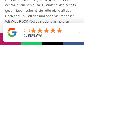
der Wille, ein Schicksal zu ändern, das bereits 
geschrieben scheint, die rettende Kraft des 
Rock and Roll: all das und noch viel mehr ist 
WE WILL ROCK YOU , eine der am meisten 
vertretenen Musikshows der Welt, 
geschrieben von Ben Elton zusammen mit 
Roger Taylor und Brian May, die, nachdem sie 
im ersten Teil der Tour 2023 in 30 
Aufführungen 35.000 Besucher gesammelt 
hatte, mit neuen Terminen nach Italien 
zurückkehren wird in den wichtigsten Städten.
via Bernadia 56, 33017 Tarcento (IT)
contact@lvi-retreat.com
Datenschutzbestimmungen
Erklärung zur Barrierefreiheit