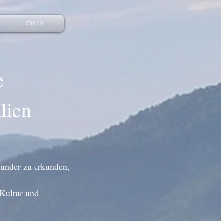
... more
e
alien
wunder zu erkunden,
 Kultur und