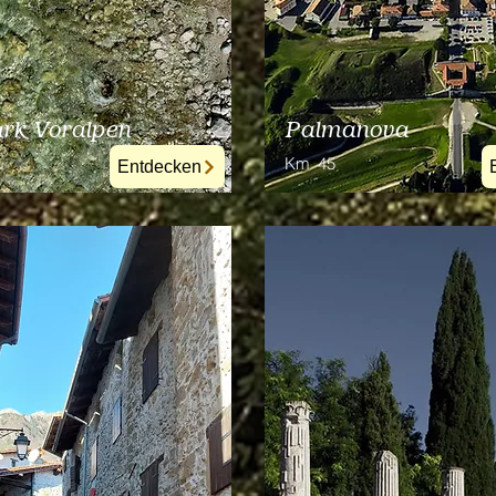
rk Voralpen
Palmanova
Km
45
Entdecken