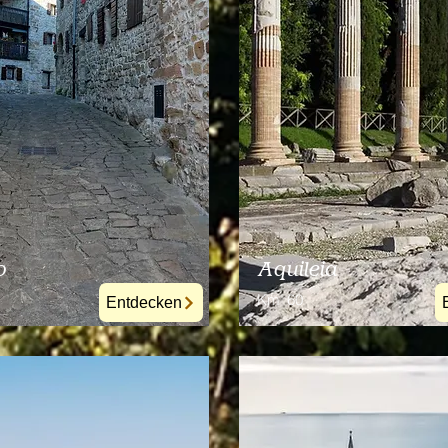
o
Aquileia
Km
60
Entdecken