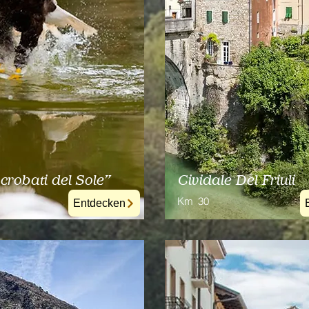
crobati del Sole"
Cividale Del Friuli
Km
30
Entdecken