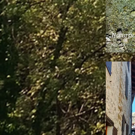
Naturpa
Km
44