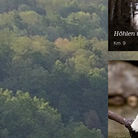
Höhlen 
Km
9