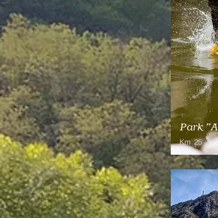
Park "A
Km
25