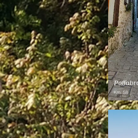
Poffabr
Km
58