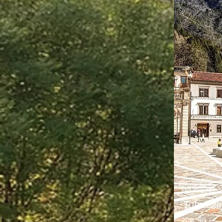
Tolmezz
Km
40