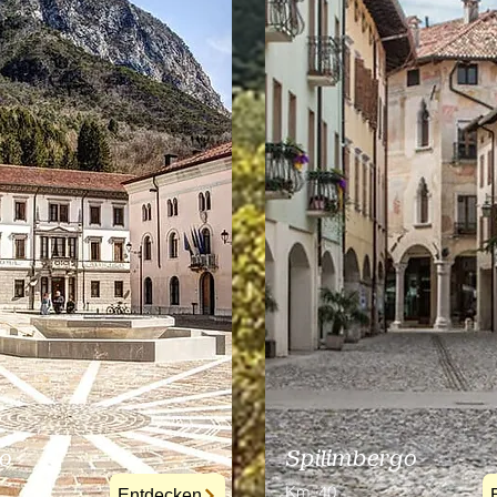
o
Spilimbergo
Km
40
Entdecken