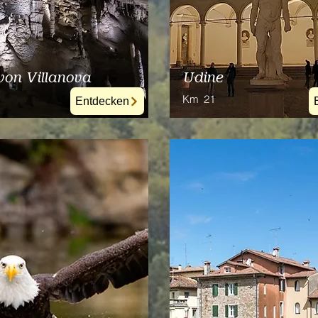
von Villanova
Udine
Km
21
Entdecken