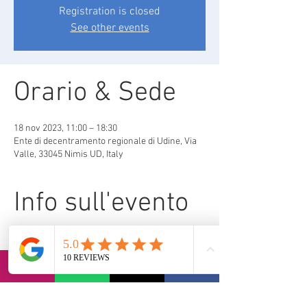
Registration is closed
See other events
Orario & Sede
18 nov 2023, 11:00 – 18:30
Ente di decentramento regionale di Udine, Via
Valle, 33045 Nimis UD, Italy
Info sull'evento
Degustazione itinerante in sette tappe con 
partenza dalla cantina 'I Comelli' in Via Valle a 
Nimis.