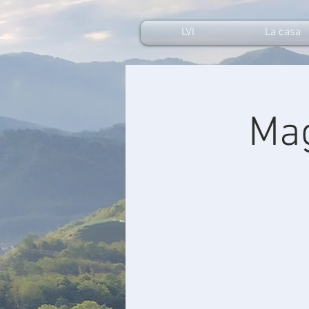
LVI
La casa
Mag