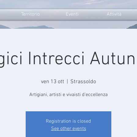
Territorio
Eventi
Attività
ici Intrecci Autun
ven 13 ott
  |  
Strassoldo
Artigiani, artisti e vivaisti d'eccellenza
Registration is closed
See other events